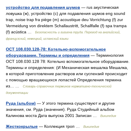
устройство для подавления шумов
— rus акустическая
ловушка (ж), устройство (с) для подавления шумов eng sound
trap, noise trap fra piège (m) acoustique deu Vorrichtung (f) zur
Vermeidung von direktem Schallaustritt, Schallfalle (f) spa trampa
(f) acústica …
Безопасность и гигиена труда. Перевод на английский,
французский, немецкий, испанский языки
ОСТ 108.030.128-78: Котельно-вспомогательное
оборудование. Термины и определения
— Терминология
ОСТ 108.030.128 78: Котельно вспомогательное оборудование.
Термины и определения: (И Механическая мешалка Мешалка,
в которой приготовление растворов или суспензий происходит
с помощью вращающихся лопастей Определения термина
из… …
Словарь-справочник терминов нормативно-технической
документации
Руда (альбом)
— У этого термина существуют и другие
значения, см. Руда (значения). Руда Студийный альбом
Калинова моста Дата выпуска 2001 Записан …
Википедия
Жесткокрылые
— Коллекция троп …
Википедия