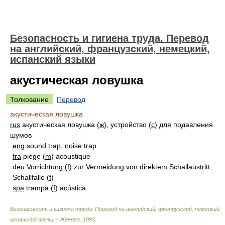
Безопасность и гигиена труда. Перевод
на английский, французский, немецкий,
испанский языки
акустическая ловушка
Толкование
Перевод
акустическая ловушка
rus
акустическая ловушка (
ж
), устройство (
с
) для подавления
шумов
eng
sound trap, noise trap
fra
piège (
m
) acoustique
deu
Vorrichtung (
f
) zur Vermeidung von direktem Schallaustritt,
Schallfalle (
f
)
spa
trampa (
f
) acústica
Безопасность и гигиена труда. Перевод на английский, французский, немецкий,
испанский языки. - Женева
.
1993
.